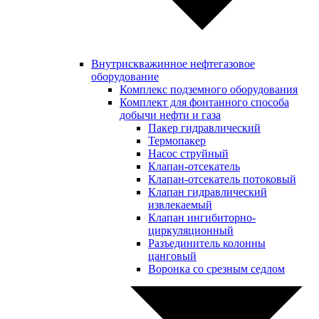
Внутрискважинное нефтегазовое
оборудование
Комплекс подземного оборудования
Комплект для фонтанного способа
добычи нефти и газа
Пакер гидравлический
Термопакер
Насос струйный
Клапан-отсекатель
Клапан-отсекатель потоковый
Клапан гидравлический
извлекаемый
Клапан ингибиторно-
циркуляционный
Разъединитель колонны
цанговый
Воронка со срезным седлом