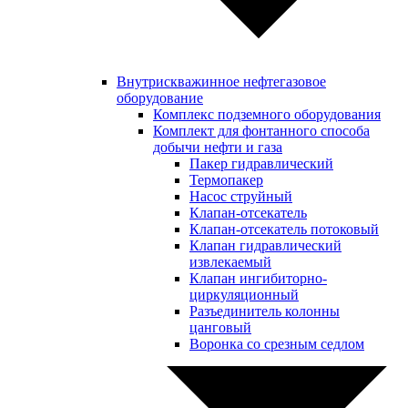
Внутрискважинное нефтегазовое
оборудование
Комплекс подземного оборудования
Комплект для фонтанного способа
добычи нефти и газа
Пакер гидравлический
Термопакер
Насос струйный
Клапан-отсекатель
Клапан-отсекатель потоковый
Клапан гидравлический
извлекаемый
Клапан ингибиторно-
циркуляционный
Разъединитель колонны
цанговый
Воронка со срезным седлом