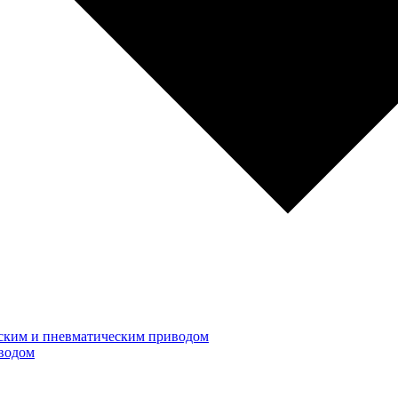
ским и пневматическим приводом
водом