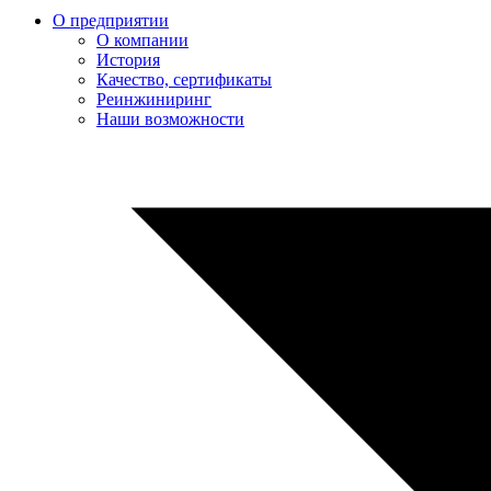
О предприятии
О компании
История
Качество, сертификаты
Реинжиниринг
Наши возможности