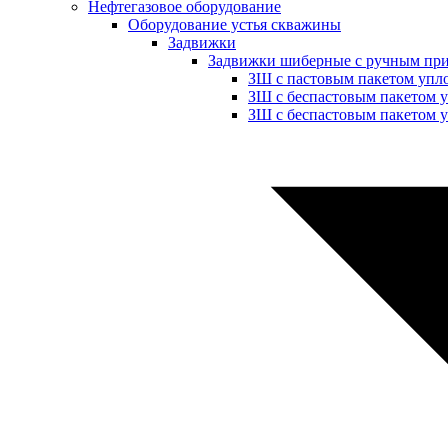
Нефтегазовое оборудование
Оборудование устья скважины
Задвижки
Задвижки шиберные с ручным пр
ЗШ с пастовым пакетом упл
ЗШ с беспастовым пакетом 
ЗШ с беспастовым пакетом у