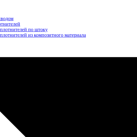
иводом
отнителей
уплотнителей по штоку
плотнителей из композитного материала