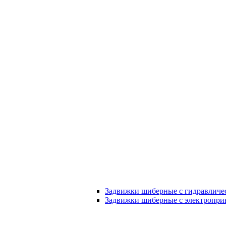
Задвижки шиберные с гидравличе
Задвижки шиберные с электропри