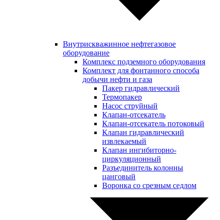
Внутрискважинное нефтегазовое
оборудование
Комплекс подземного оборудования
Комплект для фонтанного способа
добычи нефти и газа
Пакер гидравлический
Термопакер
Насос струйный
Клапан-отсекатель
Клапан-отсекатель потоковый
Клапан гидравлический
извлекаемый
Клапан ингибиторно-
циркуляционный
Разъединитель колонны
цанговый
Воронка со срезным седлом