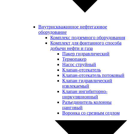
Внутрискважинное нефтегазовое
оборудование
Комплекс подземного оборудования
Комплект для фонтанного способа
добычи нефти и газа
Пакер гидравлический
Термопакер
Насос струйный
Клапан-отсекатель
Клапан-отсекатель потоковый
Клапан гидравлический
извлекаемый
Клапан ингибиторно-
циркуляционный
Разъединитель колонны
цанговый
Воронка со срезным седлом