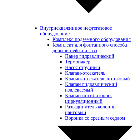
Внутрискважинное нефтегазовое
оборудование
Комплекс подземного оборудования
Комплект для фонтанного способа
добычи нефти и газа
Пакер гидравлический
Термопакер
Насос струйный
Клапан-отсекатель
Клапан-отсекатель потоковый
Клапан гидравлический
извлекаемый
Клапан ингибиторно-
циркуляционный
Разъединитель колонны
цанговый
Воронка со срезным седлом