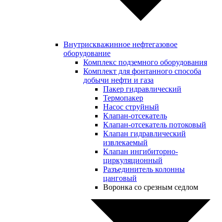
Внутрискважинное нефтегазовое
оборудование
Комплекс подземного оборудования
Комплект для фонтанного способа
добычи нефти и газа
Пакер гидравлический
Термопакер
Насос струйный
Клапан-отсекатель
Клапан-отсекатель потоковый
Клапан гидравлический
извлекаемый
Клапан ингибиторно-
циркуляционный
Разъединитель колонны
цанговый
Воронка со срезным седлом