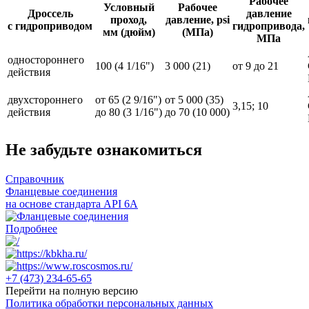
Рабочее
Условный
Рабочее
Дроссель
давление
проход,
давление, psi
с гидроприводом
гидропривода,
мм (дюйм)
(МПа)
МПа
одностороннего
100 (4 1/16")
3 000 (21)
от 9 до 21
действия
двухстороннего
от 65 (2 9/16")
от 5 000 (35)
3,15; 10
действия
до 80 (3 1/16")
до 70 (10 000)
Не забудьте ознакомиться
Справочник
Фланцевые соединения
на основе стандарта API 6A
Подробнее
+7 (473)
234-65-65
Перейти на полную версию
Политика обработки персональных данных