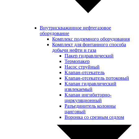
Внутрискважинное нефтегазовое
оборудование
Комплекс подземного оборудования
Комплект для фонтанного способа
добычи нефти и газа
Пакер гидравлический
Термопакер
Насос струйный
Клапан-отсекатель
Клапан-отсекатель потоковый
Клапан гидравлический
извлекаемый
Клапан ингибиторно-
циркуляционный
Разъединитель колонны
цанговый
Воронка со срезным седлом