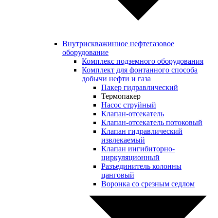
Внутрискважинное нефтегазовое
оборудование
Комплекс подземного оборудования
Комплект для фонтанного способа
добычи нефти и газа
Пакер гидравлический
Термопакер
Насос струйный
Клапан-отсекатель
Клапан-отсекатель потоковый
Клапан гидравлический
извлекаемый
Клапан ингибиторно-
циркуляционный
Разъединитель колонны
цанговый
Воронка со срезным седлом