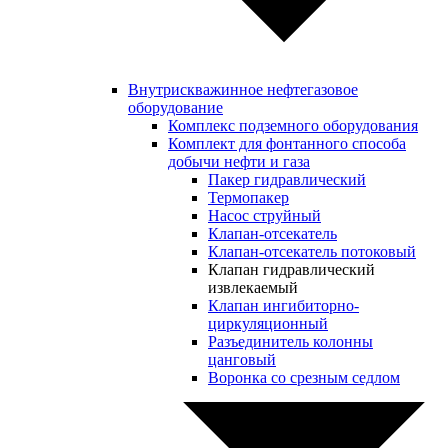
Внутрискважинное нефтегазовое
оборудование
Комплекс подземного оборудования
Комплект для фонтанного способа
добычи нефти и газа
Пакер гидравлический
Термопакер
Насос струйный
Клапан-отсекатель
Клапан-отсекатель потоковый
Клапан гидравлический
извлекаемый
Клапан ингибиторно-
циркуляционный
Разъединитель колонны
цанговый
Воронка со срезным седлом