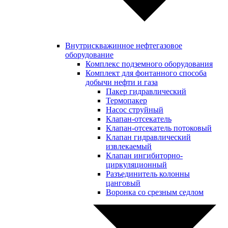
Внутрискважинное нефтегазовое
оборудование
Комплекс подземного оборудования
Комплект для фонтанного способа
добычи нефти и газа
Пакер гидравлический
Термопакер
Насос струйный
Клапан-отсекатель
Клапан-отсекатель потоковый
Клапан гидравлический
извлекаемый
Клапан ингибиторно-
циркуляционный
Разъединитель колонны
цанговый
Воронка со срезным седлом