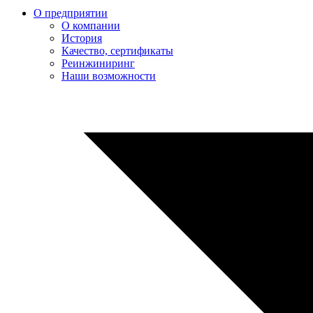
О предприятии
О компании
История
Качество, сертификаты
Реинжиниринг
Наши возможности