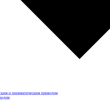
ским и пневматическим приводом
водом