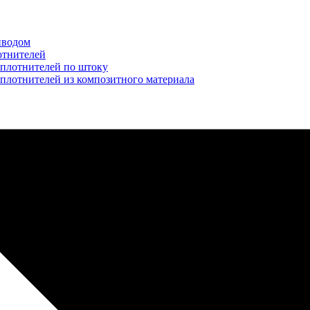
иводом
отнителей
уплотнителей по штоку
плотнителей из композитного материала