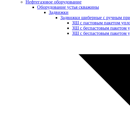
Нефтегазовое оборудование
Оборудование устья скважины
Задвижки
Задвижки шиберные с ручным пр
ЗШ с пастовым пакетом упл
ЗШ с беспастовым пакетом 
ЗШ с беспастовым пакетом у