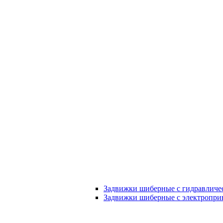
Задвижки шиберные с гидравличе
Задвижки шиберные с электропри