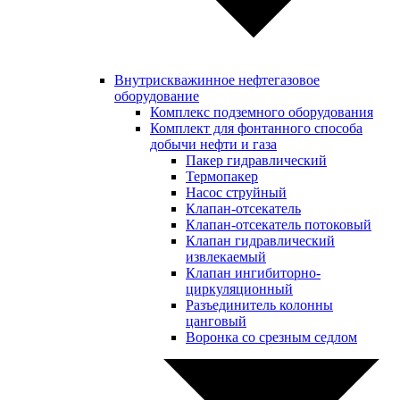
Внутрискважинное нефтегазовое
оборудование
Комплекс подземного оборудования
Комплект для фонтанного способа
добычи нефти и газа
Пакер гидравлический
Термопакер
Насос струйный
Клапан-отсекатель
Клапан-отсекатель потоковый
Клапан гидравлический
извлекаемый
Клапан ингибиторно-
циркуляционный
Разъединитель колонны
цанговый
Воронка со срезным седлом