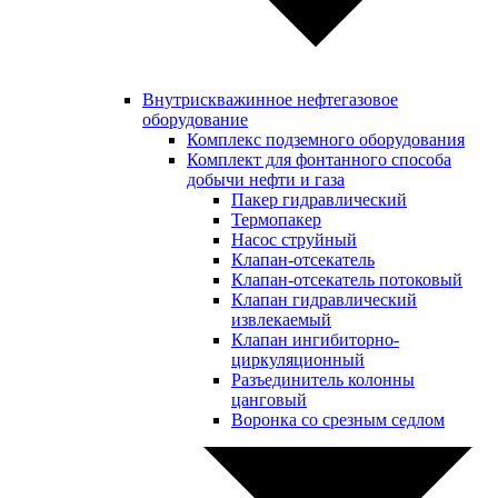
Внутрискважинное нефтегазовое
оборудование
Комплекс подземного оборудования
Комплект для фонтанного способа
добычи нефти и газа
Пакер гидравлический
Термопакер
Насос струйный
Клапан-отсекатель
Клапан-отсекатель потоковый
Клапан гидравлический
извлекаемый
Клапан ингибиторно-
циркуляционный
Разъединитель колонны
цанговый
Воронка со срезным седлом