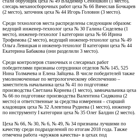
стали обрубщик цеха № 49 Владимир Сенюшкин (1 место),
слесарь механосборочных работ цеха № 66 Вячеслав Бочкарев
(2 место), заточник цеха № 44 Игорь Головин (3 место).
Среди технологов места распределены следующим образом:
ведущий инженер-технолог цеха № 30 Галина Сиделева (1
место), инженер-технолог I категории цеха № 66 Ирина
Трофимова (2 место), ведущий инженер-технолог цеха № 49
Ольга Левицкая и инженер-технолог II категории цеха № 44
Екатерина Бабакова (они разделили 3 место).
Среди контролеров станочных и слесарных работ
победителями признаны сотрудники отделов №№ 145, 525
Нина Толмачева и Елена Зайцева. В числе победителей также
умолномоченные по метрологическому обеспечению –
заместитель начальника цеха № 41 по подготовке
производства Светлана Корнева (1 место), замначальника цеха
№ 66 по подготовке производства Валентина Сидякина (2
место) и ответственные за средства измерения – старший
кладовщик цеха № 32 Алевтина Руднева (1 место), инженер
по инструменту I категории цеха № 35 Олег Балдин (2 место).
Цеха № 66, № 30, № 6, № 49, № 34 признаны лучшими по
качеству среди подразделений по итогам 2018 года. Также
отмечена работа «кружков качества» в цехах под