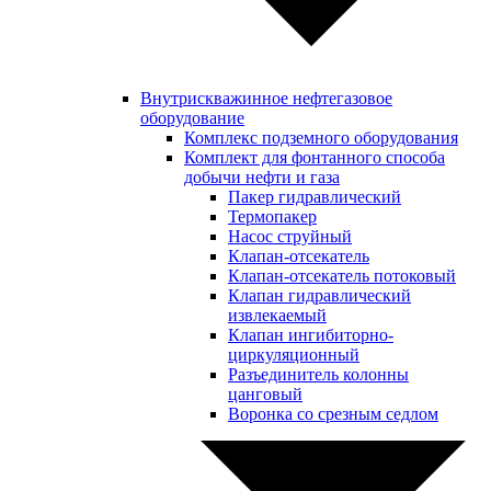
Внутрискважинное нефтегазовое
оборудование
Комплекс подземного оборудования
Комплект для фонтанного способа
добычи нефти и газа
Пакер гидравлический
Термопакер
Насос струйный
Клапан-отсекатель
Клапан-отсекатель потоковый
Клапан гидравлический
извлекаемый
Клапан ингибиторно-
циркуляционный
Разъединитель колонны
цанговый
Воронка со срезным седлом