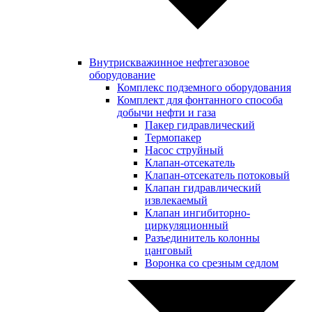
Внутрискважинное нефтегазовое
оборудование
Комплекс подземного оборудования
Комплект для фонтанного способа
добычи нефти и газа
Пакер гидравлический
Термопакер
Насос струйный
Клапан-отсекатель
Клапан-отсекатель потоковый
Клапан гидравлический
извлекаемый
Клапан ингибиторно-
циркуляционный
Разъединитель колонны
цанговый
Воронка со срезным седлом