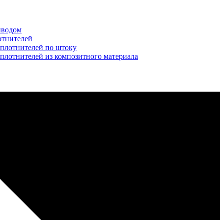
иводом
отнителей
уплотнителей по штоку
плотнителей из композитного материала