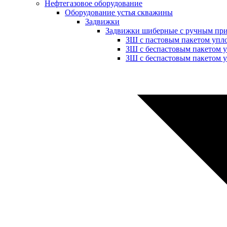
Нефтегазовое оборудование
Оборудование устья скважины
Задвижки
Задвижки шиберные с ручным пр
ЗШ с пастовым пакетом упл
ЗШ с беспастовым пакетом 
ЗШ с беспастовым пакетом у