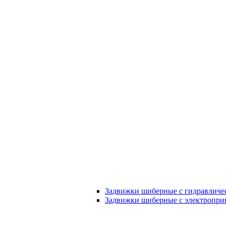
Задвижки шиберные с гидравличе
Задвижки шиберные с электропри