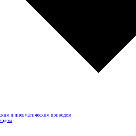
ским и пневматическим приводом
водом