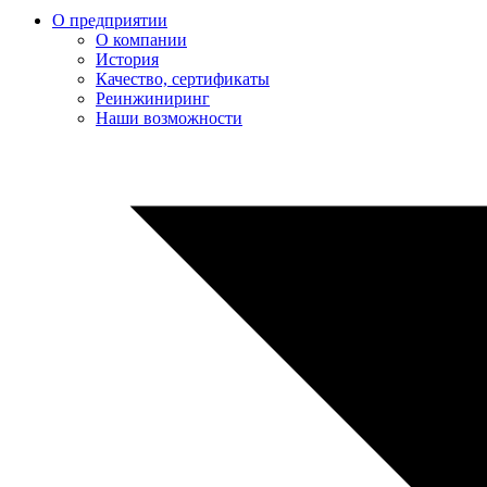
О предприятии
О компании
История
Качество, сертификаты
Реинжиниринг
Наши возможности