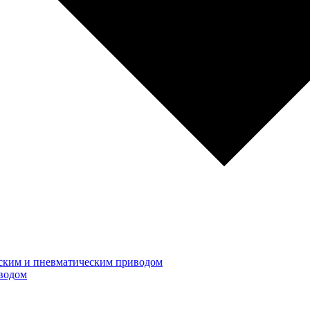
ским и пневматическим приводом
водом