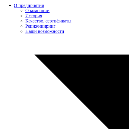
О предприятии
О компании
История
Качество, сертификаты
Реинжиниринг
Наши возможности