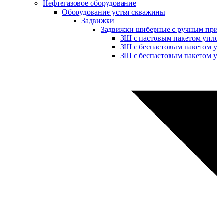
Нефтегазовое оборудование
Оборудование устья скважины
Задвижки
Задвижки шиберные с ручным пр
ЗШ с пастовым пакетом упл
ЗШ с беспастовым пакетом 
ЗШ с беспастовым пакетом у