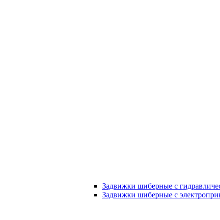
Задвижки шиберные с гидравличе
Задвижки шиберные с электропри