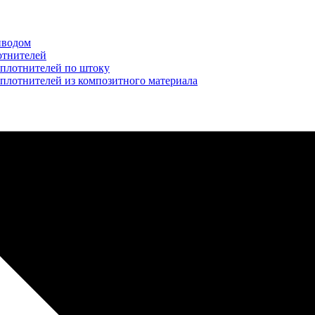
иводом
отнителей
уплотнителей по штоку
плотнителей из композитного материала