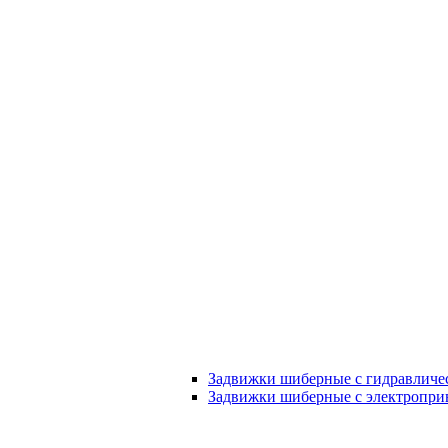
Задвижки шиберные с гидравличе
Задвижки шиберные с электропри