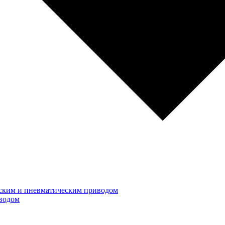
ским и пневматическим приводом
водом