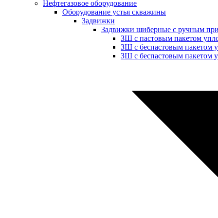
Нефтегазовое оборудование
Оборудование устья скважины
Задвижки
Задвижки шиберные с ручным пр
ЗШ с пастовым пакетом упл
ЗШ с беспастовым пакетом 
ЗШ с беспастовым пакетом у