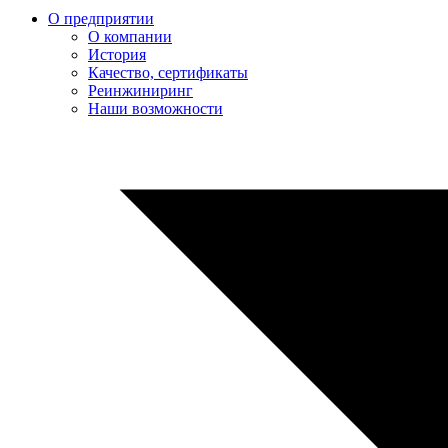
О предприятии
О компании
История
Качество, сертификаты
Реинжиниринг
Наши возможности