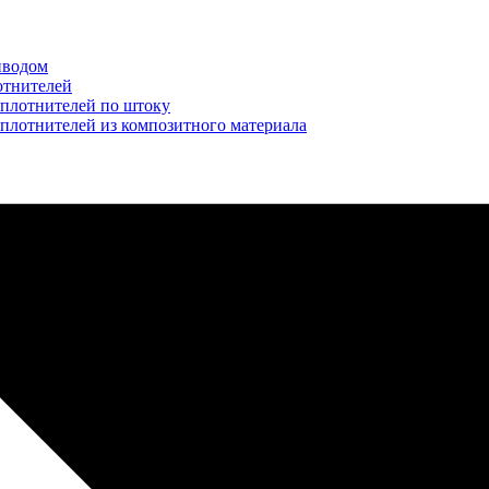
иводом
отнителей
уплотнителей по штоку
плотнителей из композитного материала