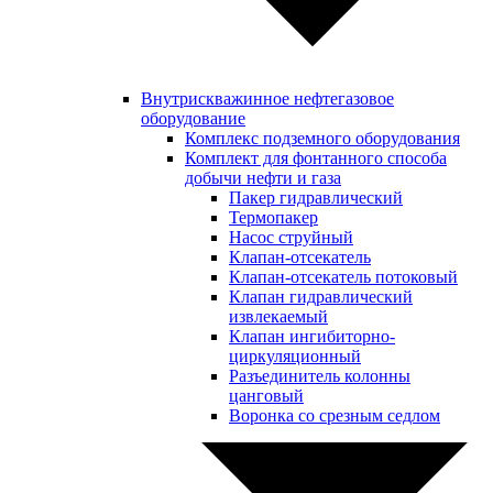
Внутрискважинное нефтегазовое
оборудование
Комплекс подземного оборудования
Комплект для фонтанного способа
добычи нефти и газа
Пакер гидравлический
Термопакер
Насос струйный
Клапан-отсекатель
Клапан-отсекатель потоковый
Клапан гидравлический
извлекаемый
Клапан ингибиторно-
циркуляционный
Разъединитель колонны
цанговый
Воронка со срезным седлом