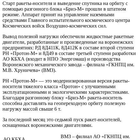
Старт ракеты-носителя и выведение спутника на орбиту с
помощью разгонного блока «Бриз-М» прошли в штатном
режиме. Аппарат принят на управление наземными
средствами Главного испытательного космического центра
Космических войск Воздушно-космических сил.
Вывод полезной нагрузки обеспечили жидкостные ракетные
двигатели, разработанные и произведенные на воронежских
предприятиях: РД 8Д411К, 8Д412К в составе второй ступени
РН «Протон-М» и 8Д49 в составе третьей ступени разработки
АО КБХА (входит в НПО Энергомаш) и производства
Воронежского механического завода – филиала «ГКНПЦ им.
М.В. Хруничева» (ВМЗ).
РН «Протон-М» — это модернизированная версия ракеты-
носителя тяжелого класса «Протон» с улучшенными
эксплуатационными и экологическими характеристиками.
Благодаря разгонному блоку «Бриз-М» ракета-носитель
способна доставлять на геопереходную орбиту полезную
нагрузку массой свыше 6 т.
За последний месяц это седьмой пуск ракет-носителей,
оснащенных воронежскими двигателями.
ВМЗ – филиал АО «ГКНПЦ им.
АО КБХА.