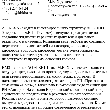
М.В. Хруничева»
Пресс-служба тел. + 7
Пресс-служба тел. + 7 (473) 234-85-
(473) 234-64-24
79
info_kb@kbkha.ru
info.vmz@mail.ru
***
АО КБХА (входит в интегрированную структуру АО «НПО
Энергомаш им.В.П. Глушко»),– ведущее предприятие по
созданию жидкостных ракетных двигателей для ракет
различного назначения. Компания ведет работы по созданию
перспективных двигателей на кислороде-керосине,
кислороде-водороде, кислороде-метане, электроракетных
двигателей, является участником всех отечественных
пилотируемых программ освоения космоса.
ВМЗ – филиал АО «ГКНПЦ им. М.В. Хруничева» – одно из
ведущих предприятий по производству жидкостных ракетных
двигателей для большинства космических программ. В
настоящее время изготовляет двигатели для РН «Протон» и
семейства «Союз», а также ракетно-космическую технику для
РН «Ангара». На сегодня Воронежский механический завод -
единственное предприятие в ракетном двигателестроении
России, технологии и опыт которого позволяют серийно
выпускать до десяти типов двигателей одновременно. Кроме
этого, предприятие выпускает современное отечественное