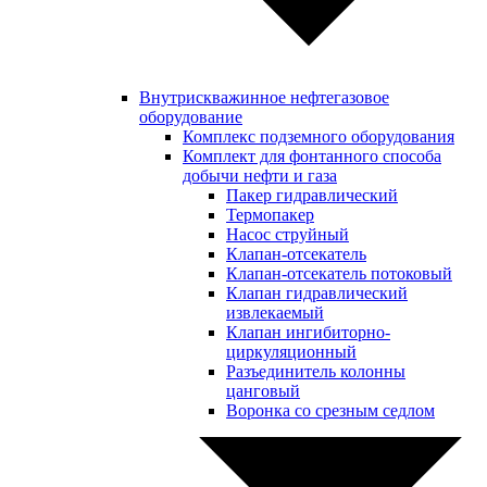
Внутрискважинное нефтегазовое
оборудование
Комплекс подземного оборудования
Комплект для фонтанного способа
добычи нефти и газа
Пакер гидравлический
Термопакер
Насос струйный
Клапан-отсекатель
Клапан-отсекатель потоковый
Клапан гидравлический
извлекаемый
Клапан ингибиторно-
циркуляционный
Разъединитель колонны
цанговый
Воронка со срезным седлом