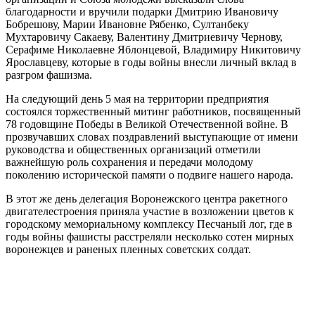
благодарности и вручили подарки Дмитрию Ивановичу
Бобрешову, Марии Ивановне Рябенко, Султанбеку
Мухтаровичу Сакаеву, Валентину Дмитриевичу Чернову,
Серафиме Николаевне Яблонцевой, Владимиру Никитовичу
Ярославцеву, которые в годы войны внесли личный вклад в
разгром фашизма.
На следующий день 5 мая на территории предприятия
состоялся торжественный митинг работников, посвященный
78 годовщине Победы в Великой Отечественной войне. В
прозвучавших словах поздравлений выступающие от имени
руководства и общественных организаций отметили
важнейшую роль сохранения и передачи молодому
поколению исторической памяти о подвиге нашего народа.
В этот же день делегация Воронежского центра ракетного
двигателестроения приняла участие в возложении цветов к
городскому мемориальному комплексу Песчаный лог, где в
годы войны фашисты расстреляли несколько сотен мирных
воронежцев и раненых пленных советских солдат.