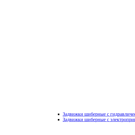
Задвижки шиберные с гидравличе
Задвижки шиберные с электропри