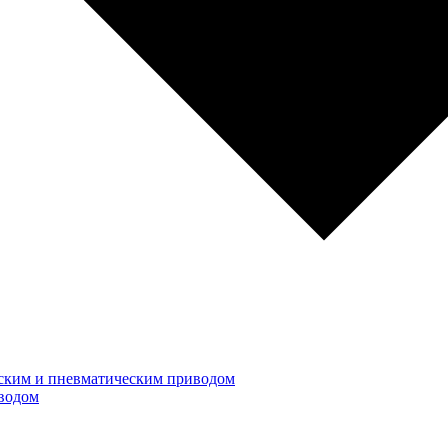
ским и пневматическим приводом
водом