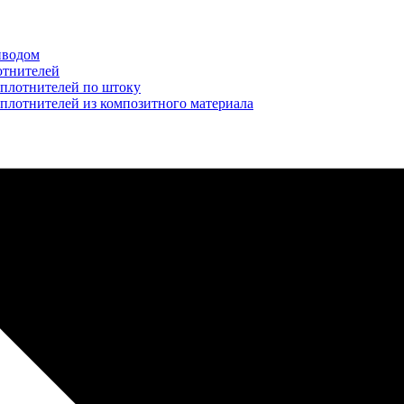
иводом
отнителей
уплотнителей по штоку
плотнителей из композитного материала