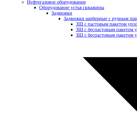
Нефтегазовое оборудование
Оборудование устья скважины
Задвижки
Задвижки шиберные с ручным пр
ЗШ с пастовым пакетом упл
ЗШ с беспастовым пакетом 
ЗШ с беспастовым пакетом у