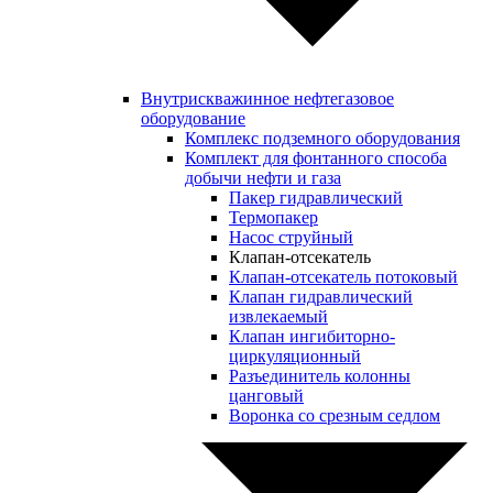
Внутрискважинное нефтегазовое
оборудование
Комплекс подземного оборудования
Комплект для фонтанного способа
добычи нефти и газа
Пакер гидравлический
Термопакер
Насос струйный
Клапан-отсекатель
Клапан-отсекатель потоковый
Клапан гидравлический
извлекаемый
Клапан ингибиторно-
циркуляционный
Разъединитель колонны
цанговый
Воронка со срезным седлом