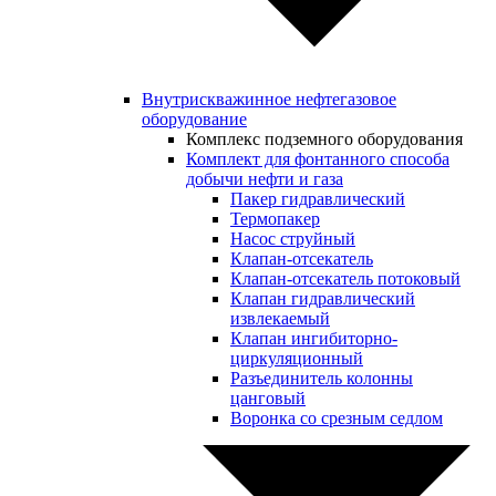
Внутрискважинное нефтегазовое
оборудование
Комплекс подземного оборудования
Комплект для фонтанного способа
добычи нефти и газа
Пакер гидравлический
Термопакер
Насос струйный
Клапан-отсекатель
Клапан-отсекатель потоковый
Клапан гидравлический
извлекаемый
Клапан ингибиторно-
циркуляционный
Разъединитель колонны
цанговый
Воронка со срезным седлом