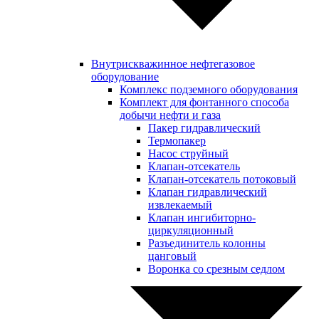
Внутрискважинное нефтегазовое
оборудование
Комплекс подземного оборудования
Комплект для фонтанного способа
добычи нефти и газа
Пакер гидравлический
Термопакер
Насос струйный
Клапан-отсекатель
Клапан-отсекатель потоковый
Клапан гидравлический
извлекаемый
Клапан ингибиторно-
циркуляционный
Разъединитель колонны
цанговый
Воронка со срезным седлом