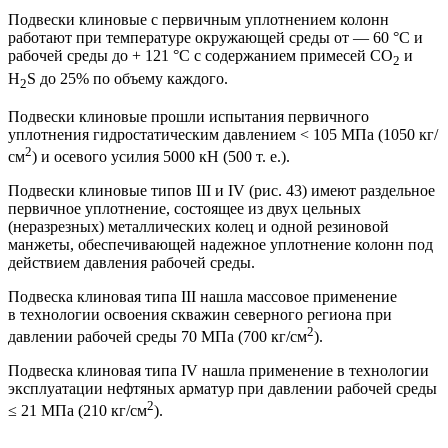
Подвески клиновые с первичным уплотнением колонн
работают при температуре окружающей среды от — 60 °С и
рабочей среды до + 121 °С с содержанием примесей СО
и
2
H
S до 25% по объему каждого.
2
Подвески клиновые прошли испытания первичного
уплотнения гидростатическим давлением < 105 МПа (1050 кг/
2
см
) и осевого усилия 5000 кН (500 т. е.).
Подвески клиновые типов III и IV (рис. 43) имеют раздельное
первичное уплотнение, состоящее из двух цельных
(неразрезных) металлических колец и одной резиновой
манжеты, обеспечивающей надежное уплотнение колонн под
действием давления рабочей среды.
Подвеска клиновая типа III нашла массовое применение
в технологии освоения скважин северного региона при
2
давлении рабочей среды 70 МПа (700 кг/см
).
Подвеска клиновая типа IV нашла применение в технологии
эксплуатации нефтяных арматур при давлении рабочей среды
2
≤ 21 МПа (210 кг/см
).