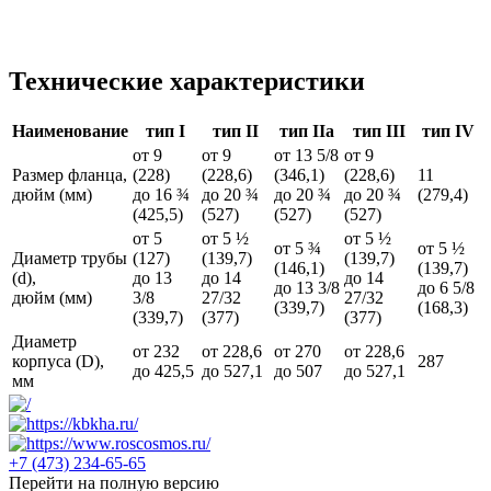
Технические характеристики
Наименование
тип I
тип II
тип IIа
тип III
тип IV
от 9
от 9
от 13 5/8
от 9
Размер фланца,
(228)
(228,6)
(346,1)
(228,6)
11
дюйм (мм)
до 16 ¾
до 20 ¾
до 20 ¾
до 20 ¾
(279,4)
(425,5)
(527)
(527)
(527)
от 5
от 5 ½
от 5 ½
от 5 ¾
от 5 ½
Диаметр трубы
(127)
(139,7)
(139,7)
(146,1)
(139,7)
(d),
до 13
до 14
до 14
до 13 3/8
до 6 5/8
дюйм (мм)
3/8
27/32
27/32
(339,7)
(168,3)
(339,7)
(377)
(377)
Диаметр
от 232
от 228,6
от 270
от 228,6
корпуса (D),
287
до 425,5
до 527,1
до 507
до 527,1
мм
+7 (473)
234-65-65
Перейти на полную версию