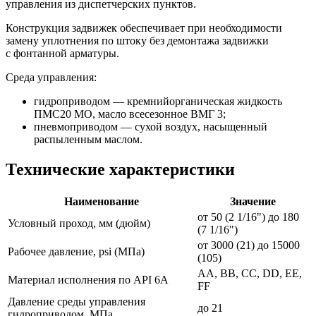
управления из диспетчерских пунктов.
Конструкция задвижек обеспечивает при необходимости
замену уплотнения по штоку без демонтажа задвижки
с фонтанной арматуры.
Среда управления:
гидроприводом — кремнийорганическая жидкость
ПМС20 МО, масло всесезонное ВМГ 3;
пневмоприводом — сухой воздух, насыщенный
распыленным маслом.
Технические характеристики
Наименование
Значение
от 50 (2 1/16") до 180
Условный проход, мм (дюйм)
(7 1/16")
от 3000 (21) до 15000
Рабочее давление, psi (МПа)
(105)
АА, ВВ, СС, DD, ЕЕ,
Материал исполнения по API 6А
FF
Давление среды управления
до 21
гидроприводом, МПа