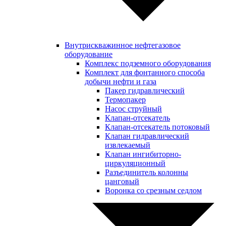
Внутрискважинное нефтегазовое
оборудование
Комплекс подземного оборудования
Комплект для фонтанного способа
добычи нефти и газа
Пакер гидравлический
Термопакер
Насос струйный
Клапан-отсекатель
Клапан-отсекатель потоковый
Клапан гидравлический
извлекаемый
Клапан ингибиторно-
циркуляционный
Разъединитель колонны
цанговый
Воронка со срезным седлом