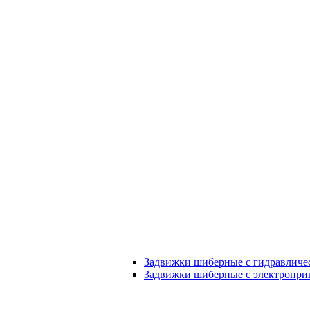
Задвижки шиберные с гидравличе
Задвижки шиберные с электропри