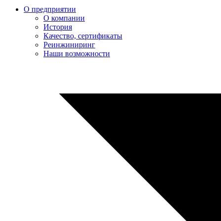
О предприятии
О компании
История
Качество, сертификаты
Реинжиниринг
Наши возможности