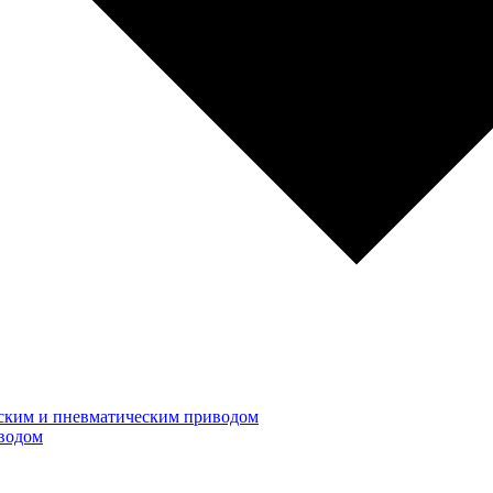
ским и пневматическим приводом
водом