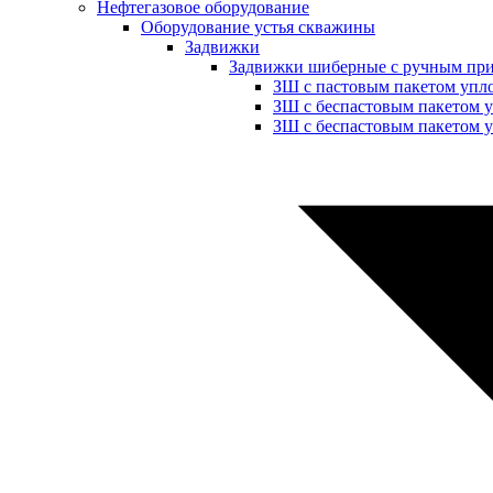
Нефтегазовое оборудование
Оборудование устья скважины
Задвижки
Задвижки шиберные с ручным пр
ЗШ с пастовым пакетом упл
ЗШ с беспастовым пакетом 
ЗШ с беспастовым пакетом у