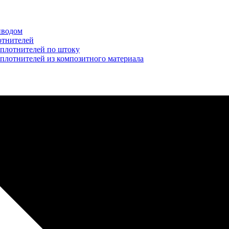
иводом
отнителей
уплотнителей по штоку
плотнителей из композитного материала