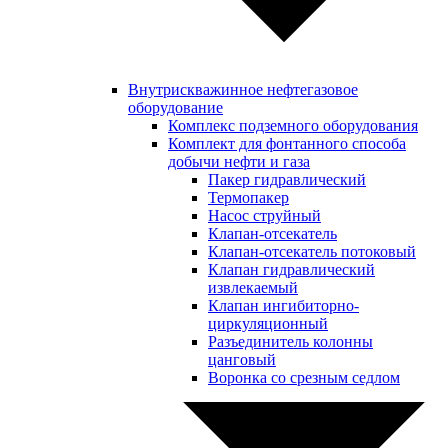
Внутрискважинное нефтегазовое
оборудование
Комплекс подземного оборудования
Комплект для фонтанного способа
добычи нефти и газа
Пакер гидравлический
Термопакер
Насос струйный
Клапан-отсекатель
Клапан-отсекатель потоковый
Клапан гидравлический
извлекаемый
Клапан ингибиторно-
циркуляционный
Разъединитель колонны
цанговый
Воронка со срезным седлом