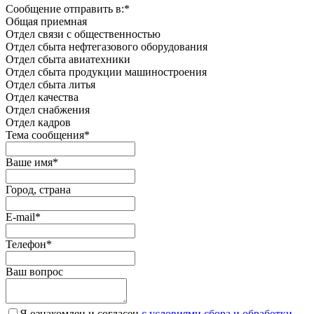
Сообщение отправить в:
*
Общая приемная
Отдел связи с общественностью
Oтдел сбыта нефтегазового оборудования
Отдел сбыта авиатехники
Отдел сбыта продукции машиностроения
Отдел сбыта литья
Отдел качества
Oтдел снабжения
Отдел кадров
Тема сообщения
*
Ваше имя
*
Город, страна
E-mail
*
Телефон
*
Ваш вопрос
Я ознакомлен и согласен
c условиями сбора и обработки