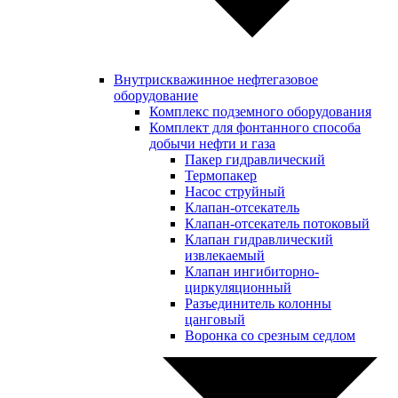
Внутрискважинное нефтегазовое
оборудование
Комплекс подземного оборудования
Комплект для фонтанного способа
добычи нефти и газа
Пакер гидравлический
Термопакер
Насос струйный
Клапан-отсекатель
Клапан-отсекатель потоковый
Клапан гидравлический
извлекаемый
Клапан ингибиторно-
циркуляционный
Разъединитель колонны
цанговый
Воронка со срезным седлом