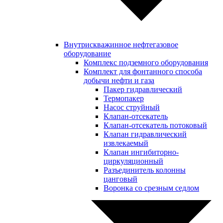
Внутрискважинное нефтегазовое
оборудование
Комплекс подземного оборудования
Комплект для фонтанного способа
добычи нефти и газа
Пакер гидравлический
Термопакер
Насос струйный
Клапан-отсекатель
Клапан-отсекатель потоковый
Клапан гидравлический
извлекаемый
Клапан ингибиторно-
циркуляционный
Разъединитель колонны
цанговый
Воронка со срезным седлом