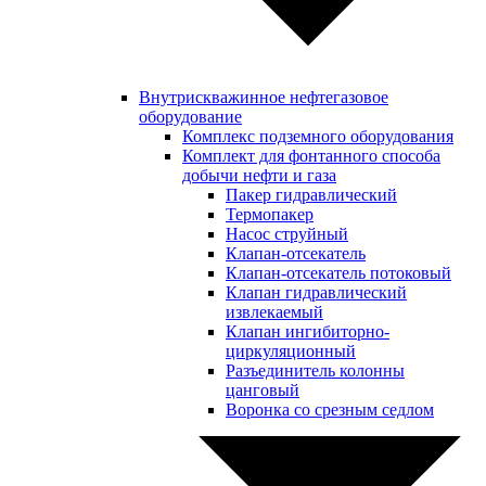
Внутрискважинное нефтегазовое
оборудование
Комплекс подземного оборудования
Комплект для фонтанного способа
добычи нефти и газа
Пакер гидравлический
Термопакер
Насос струйный
Клапан-отсекатель
Клапан-отсекатель потоковый
Клапан гидравлический
извлекаемый
Клапан ингибиторно-
циркуляционный
Разъединитель колонны
цанговый
Воронка со срезным седлом