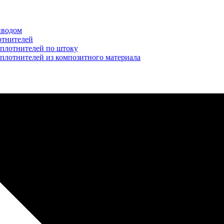
иводом
отнителей
уплотнителей по штоку
плотнителей из композитного материала