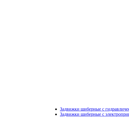
Задвижки шиберные с гидравличе
Задвижки шиберные с электропри