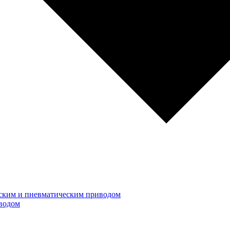
ским и пневматическим приводом
водом