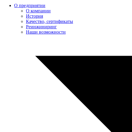
О предприятии
О компании
История
Качество, сертификаты
Реинжиниринг
Наши возможности