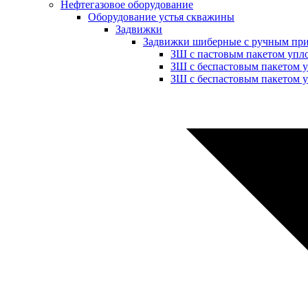
Нефтегазовое оборудование
Оборудование устья скважины
Задвижки
Задвижки шиберные с ручным пр
ЗШ с пастовым пакетом упл
ЗШ с беспастовым пакетом 
ЗШ с беспастовым пакетом у