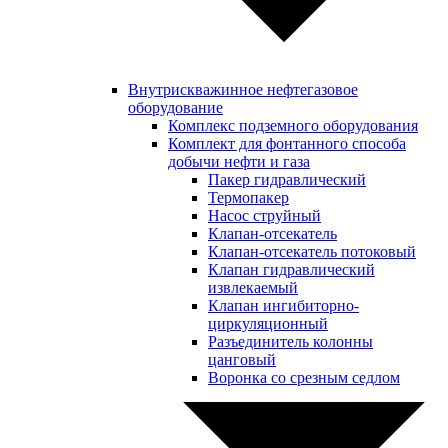
Внутрискважинное нефтегазовое
оборудование
Комплекс подземного оборудования
Комплект для фонтанного способа
добычи нефти и газа
Пакер гидравлический
Термопакер
Насос струйный
Клапан-отсекатель
Клапан-отсекатель потоковый
Клапан гидравлический
извлекаемый
Клапан ингибиторно-
циркуляционный
Разъединитель колонны
цанговый
Воронка со срезным седлом